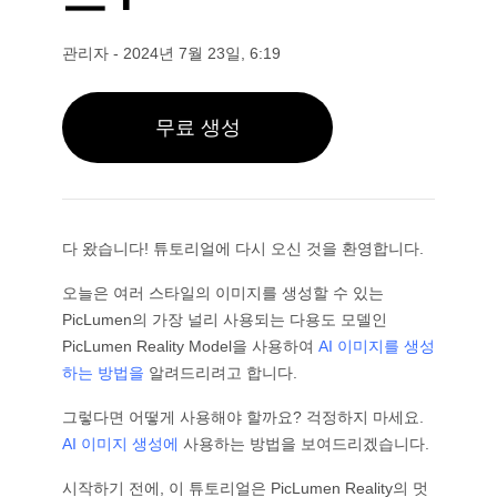
과목별
AI 트워크 생성기
GPT 이미지 2.0
이미지 컬러라이저
AI 제품 사진 촬영
AI 허그 비디오
AI 걸 생성기
AI 교체 (인페인트)
관리자
-
2024년 7월 23일, 6:19
AI 배경 생성기
AI 댄스 영상
비디오 모델
AI 휴먼 생성기
AI 이미지 합치기
제품 스테이징
아기 댄스 영상
AI 캐릭터 생성기
이미지 확장기
Kling 3.0 모션 컨트롤
무료 생성
AI 얼굴 생성기
소라 AI
가상 착용
영상 편집
AI 아기 생성기
리터치 & 리스타일
Seedance 2.0
AI 패션 모델
영상에서 객체 제거
Veo 3.1
AI 옷 갈아입히기
옷 갈아입히기
스타일별
영상에서 텍스트 제거
그록 이매진
헤어스타일 변경기
영상 노이즈 제거
모든 모델
다 왔습니다! 튜토리얼에 다시 오신 것을 환영합니다.
사실적인
여권 사진 메이커
슬로모션 메이커
마케팅
애니메이션 캐릭터
오브젝트 제거
오늘은 여러 스타일의 이미지를 생성할 수 있는
비디오를 애니메이션으로
펑코 팝
사진을 예술로
AI 제품 영상
PicLumen의 가장 널리 사용되는 다용도 모델인
픽셀 아트
색칠하기 페이지
AI 로고 생성기
PicLumen Reality Model을 사용하여
AI 이미지를 생성
치비 메이커
AI 포스터 생성기
하는 방법을
알려드리려고 합니다.
AI 배너 생성기
책 표지 메이커
그렇다면 어떻게 사용해야 할까요? 걱정하지 마세요.
인기 메이커
의류 디자인
AI 이미지 생성에
사용하는 방법을 보여드리겠습니다.
VTuber 메이커
3D 캐릭터
시작하기 전에, 이 튜토리얼은 PicLumen Reality의 멋