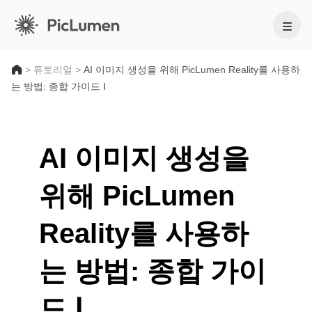
홈
>
튜토리얼
>
AI 이미지 생성을 위해 PicLumen Reality를 사용하
는 방법: 종합 가이드 Ⅰ
AI 비디오
만들기
AI 이미지
AI 이미지 생성을
AI 비디오 생성기
위해 PicLumen
만들기
텍스트를 영상으로
AI 모델
이미지 → 비디오
이미지 투 이미지
AI GIF 생성기
Reality를 사용하
이미지 모델
텍스트를 이미지로
AI 툴
AI 무비 메이커
AI 이미지 생성기
나노 바나나 프로
AI 아트 생성기
는 방법: 종합 가이
편집 및 향상
Midjourney
비즈니스용
인기 이펙트
AI 이미지 생성기
Seedream 5.0 Pro
배경 제거
드 Ⅰ
AI 키스 영상
FLUX
제품 사진
이미지 업스케일러