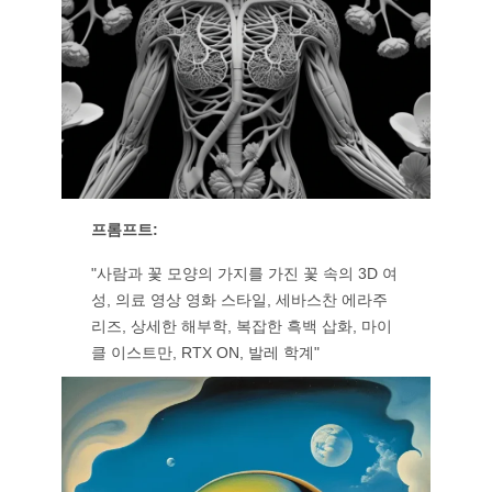
프롬프트:
"사람과 꽃 모양의 가지를 가진 꽃 속의 3D 여
성, 의료 영상 영화 스타일, 세바스찬 에라주
리즈, 상세한 해부학, 복잡한 흑백 삽화, 마이
클 이스트만, RTX ON, 발레 학계"