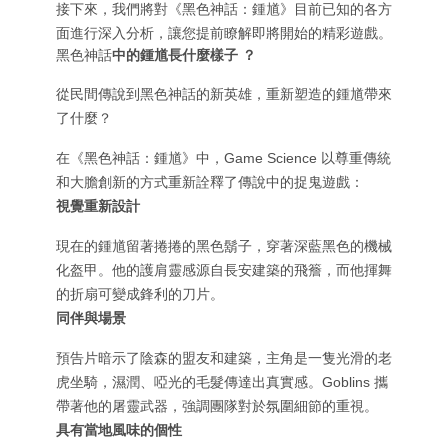
接下來，我們將對《黑色神話：鍾馗》目前已知的各方
面進行深入分析，讓您提前瞭解即將開始的精彩遊戲。
黑色神話
中的鍾馗長什麼樣子
？
從民間傳說到黑色神話的新英雄，重新塑造的鍾馗帶來
了什麼？
在《黑色神話：鍾馗》中，Game Science 以尊重傳統
和大膽創新的方式重新詮釋了傳說中的捉鬼遊戲：
視覺重新設計
現在的鍾馗留著捲捲的黑色鬍子，穿著深藍黑色的機械
化盔甲。他的護肩靈感源自長安建築的飛簷，而他揮舞
的折扇可變成鋒利的刀片。
同伴與場景
預告片暗示了陰森的盟友和建築，主角是一隻光滑的老
虎坐騎，濕潤、啞光的毛髮傳達出真實感。Goblins 攜
帶著他的屠靈武器，強調團隊對於氛圍細節的重視。
具有當地風味的個性