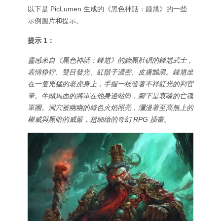
以下是 PicLumen 生成的《黑色神話：鍾馗》的一些
示例圖片和提示。
提示 1：
靈感來自《黑色神話：鍾馗》的黝黑壯碩的鍾馗武士，
表情狰狞、雙目發光、紅鬍子濃密、皮膚黝黑。鍾馗坐
在一隻兇猛的老虎身上，手握一枝發著不祥紅光的判官
筆。牛頭馬面的將軍在他身邊站崗，腳下是哀嚎的亡魂
軍團。洞穴被幽幽的綠色火焰照亮，瀰漫著至高無上的
權威與黑暗的威嚴，超細緻的奇幻 RPG 插畫。