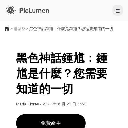
首頁
>
部落格
> 黑色神話鍾馗：什麼是鍾馗？您需要知道的一切
AI影片
黑色神話鍾馗：鍾
AI圖像
AI影片生成器
馗是什麼？您需要
用 AI 將你的靈感化成驚豔影片。
影片特效
文字生成圖像
知道的一切
支援的影片模型
用 AI 將文字提示轉換成吸睛的圖像。
AI 工具
Veo 3.1
Vidu Q3 Pro
HappyHorse 1.0
圖生圖
Maria Flores
-
2025 年 8 月 25 日 3:24
將你的圖片演化成多種不同版本。
AI 影片工具
Kling 2.6
Kling 3.0
Hailuo 2.3
腳本轉影片 AI
Seedance 1.0
Seedance 1.5
Seedance 2.0
免費產生
支援的影像模型
AI 寶寶舞蹈影片生成器