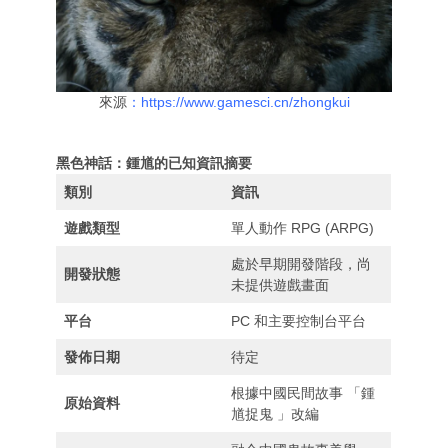
來源
：https://www.gamesci.cn/zhongkui
黑色神話：鍾馗的已知資訊摘要
類別
資訊
遊戲類型
單人動作 RPG (ARPG)
處於早期開發階段，尚
開發狀態
未提供遊戲畫面
平台
PC 和主要控制台平台
發佈日期
待定
根據中國民間故事 「鍾
原始資料
馗捉鬼 」改編