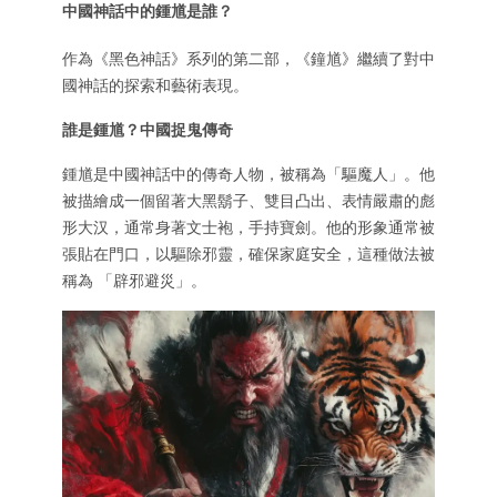
中國神話中的鍾馗是誰？
作為《黑色神話》系列的第二部，《鐘馗》繼續了對中
國神話的探索和藝術表現。
誰是鍾馗？中國捉鬼傳奇
鍾馗是中國神話中的傳奇人物，被稱為「驅魔人」。他
被描繪成一個留著大黑鬍子、雙目凸出、表情嚴肅的彪
形大汉，通常身著文士袍，手持寶劍。他的形象通常被
張貼在門口，以驅除邪靈，確保家庭安全，這種做法被
稱為 「辟邪避災」。