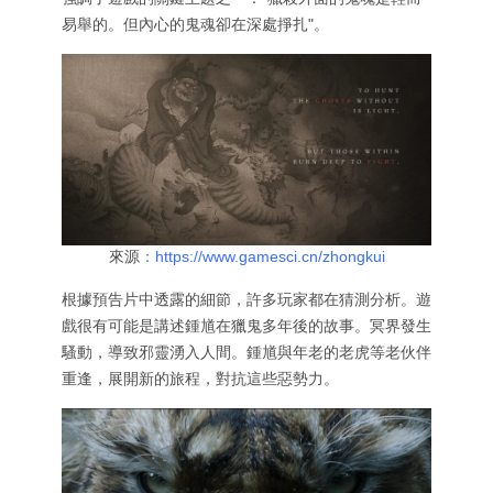
易舉的。但內心的鬼魂卻在深處掙扎"。
來源
：https://www.gamesci.cn/zhongkui
根據預告片中透露的細節，許多玩家都在猜測分析。遊
戲很有可能是講述鍾馗在獵鬼多年後的故事。冥界發生
騷動，導致邪靈湧入人間。鍾馗與年老的老虎等老伙伴
重逢，展開新的旅程，對抗這些惡勢力。