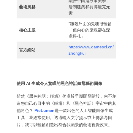
融合中國鬼故事美學、
藝術風格
唐朝建築和賽博龐克元
素
"獵殺外面的鬼魂很輕鬆
核心主題
「但內心的鬼魂卻在深
處掙扎」
https://www.gamesci.cn/
官方網站
zhongkui
使用 AI 生成令人驚嘆的黑色神話鍾馗藝術圖像
雖然《黑色神話：鍾馗》仍處於早期開發階段，何不創
造您自己心目中的《鍾馗》和《黑色神話》宇宙中的其
他角色？
PicLumen
是一款出色的人工智能圖像生成
工具，我經常使用。透過輸入文字提示或上傳參考圖
片，我可以輕鬆創造出符合我願景的藝術視覺效果。