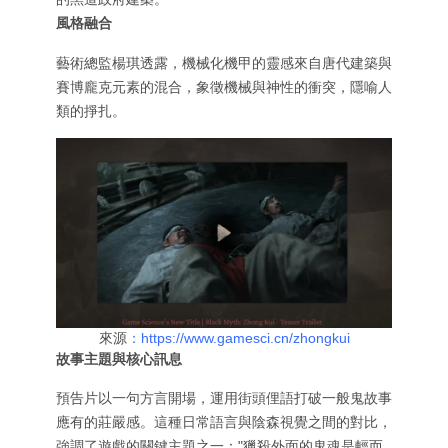
風格融合
藝術總監楊琪透露，機械化機甲的靈感來自唐代建築與
賽博龐克元素的混合，象徵機械與神性的衝突，隱喻人
類的掙扎。
來源
：https://www.gamesci.cn/zhongkui
故事主題與核心訊息
預告片以一句方言開場，運用街頭俚語打破一般鬼故事
應有的莊嚴感。這種日常語言與陰森視覺之間的對比，
強調了遊戲的關鍵主題之一："獵殺外面的鬼魂是輕而