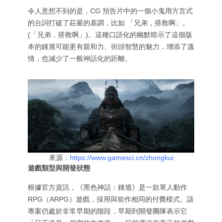
令人意想不到的是，CG 預告片中的一個小鬼用方言式
的台詞打破了莊嚴的基調，比如 「兄弟，搭救啊」。
(「兄弟，搭救啊」)。這種口語化的幽默暗示了這個版
本的鍾馗可能更有親和力、街頭智慧的魅力，增添了溫
情，也減少了一般神話化的距離。
來源
：https://www.gamesci.cn/zhongkui
遊戲類型與開發狀態
根據官方資訊，《黑色神話：鍾馗》是一款單人動作
RPG（ARPG）遊戲，採用與前作相同的付費模式。該
專案仍處於非常早期的階段，早期到開發團隊表示它