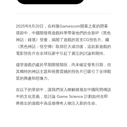
Wan 2.6
Sora 2
AI 動畫產生器
GPT Image 2
Nano Banana 2
AI 親吻影片產生器
AI YouTube 影片製作工具
Nano Banana Pro
Nano Banana
AI 生日影片製作工具
2025年8月20日，在科隆Gamescom開幕之夜的閉幕
Grok Imagine
Seedream 4.0
Seedream 4.5
AI 短影片產生器
環節中，中國開發商遊戲科學帶著他們的全新IP《黑色
神話：鍾馗》登臺，揭開了遊戲的首支CG預告片。繼
Seedream 5.0 專業版
Midjourney
Qwen AI
《黑色神話：悟空傳》取得巨大成功後，這款新遊戲的
AI 圖像工具
GPT-4o
電影預告片在全球玩家中引起了廣泛的討論和期待。
AI 藝術生成器
AI 替換
儘管遊戲仍處於早期開發階段，尚未確定發售日期，但
AI 影像延伸工具
其獨特的神話主題和視覺震撼的預告片已吸引了全球觀
AI 上色工具
眾的興趣和想像力。
AI 影像升級器
在以下的章節中，讓我們深入瞭解鍾馗在中國民間傳說
AI 角色生成器
中的文化意義，並討論 Game Science 計劃如何在即
AI VTuber 製作工具
將推出的遊戲中為這個傳奇人物注入新的生命。