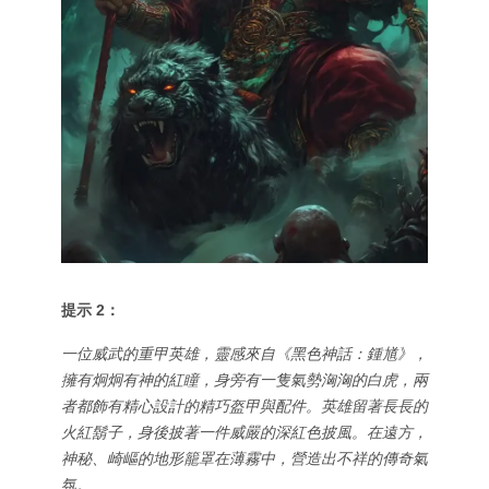
提示 2：
一位威武的重甲英雄，靈感來自《黑色神話：鍾馗》，
擁有炯炯有神的紅瞳，身旁有一隻氣勢洶洶的白虎，兩
者都飾有精心設計的精巧盔甲與配件。英雄留著長長的
火紅鬍子，身後披著一件威嚴的深紅色披風。在遠方，
神秘、崎嶇的地形籠罩在薄霧中，營造出不祥的傳奇氣
氛。