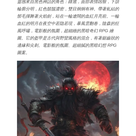
靈感來自黑色神話的角色：鍾馗，面部表情凶狠，下頜
輪廓分明，紅色鬍鬚濃密，雙目炯炯有神。帶著虬結的
鬃毛揮舞著火焰劍，站在一輪遼闊的血紅月亮前。一輪
血紅的明月在夜空中若隐若現，暴風雲翻卷，陰森的狂
風呼嘯，電影般的氛圍，超細緻的黑暗奇幻 RPG 繪
圖。它的盔甲是古代與野蠻風格的混合，有著鋸齒狀的
邊緣和尖刺。電影般的氛圍、超細膩的黑暗幻想 RPG
圖案。