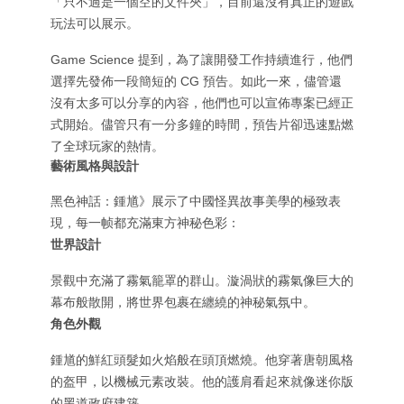
「只不過是一個空的文件夾」，目前還沒有真正的遊戲
玩法可以展示。
Game Science 提到，為了讓開發工作持續進行，他們
選擇先發佈一段簡短的 CG 預告。如此一來，儘管還
沒有太多可以分享的內容，他們也可以宣佈專案已經正
式開始。儘管只有一分多鐘的時間，預告片卻迅速點燃
了全球玩家的熱情。
藝術風格與設計
黑色神話：鍾馗》展示了中國怪異故事美學的極致表
現，每一帧都充滿東方神秘色彩：
世界設計
景觀中充滿了霧氣籠罩的群山。漩渦狀的霧氣像巨大的
幕布般散開，將世界包裹在纏繞的神秘氣氛中。
角色外觀
鍾馗的鮮紅頭髮如火焰般在頭頂燃燒。他穿著唐朝風格
的盔甲，以機械元素改裝。他的護肩看起來就像迷你版
的黑道政府建築。