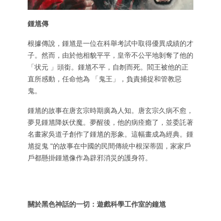
鍾馗傳
根據傳說，鍾馗是一位在科舉考試中取得優異成績的才
子。然而，由於他相貌平平，皇帝不公平地剝奪了他的
「状元 」頭銜。鍾馗不平，自刎而死。閻王被他的正
直所感動，任命他為 「鬼王」，負責捕捉和管教惡
鬼。
鍾馗的故事在唐玄宗時期廣為人知。唐玄宗久病不愈，
夢見鍾馗降妖伏魔。夢醒後，他的病痊癒了，並委託著
名畫家吳道子創作了鍾馗的形象。這幅畫成為經典。鍾
馗捉鬼 "的故事在中國的民間傳統中根深蒂固，家家戶
戶都懸掛鍾馗像作為辟邪消災的護身符。
關於黑色神話的一切：遊戲科學工作室的鐘馗