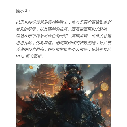
提示 3：
以黑色神話鍾馗為靈感的戰士，擁有兇惡的寬臉和銳利
發光的眼睛，以及黝黑的皮膚。隨著雷霆萬鈞的怒吼，
鍾馗在頭頂釋放出金色的光印，震碎黑暗，成群的惡魔
紛紛瓦解，化為灰燼。他周圍殘破的神殿崩塌，碎片被
璀璨的神力照亮，神話般的氣勢令人敬畏，史詩規模的
RPG 概念藝術。