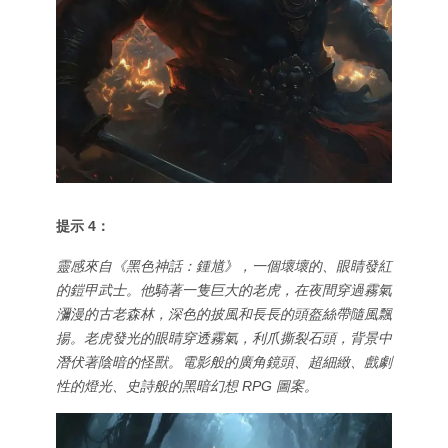
提示 4：
靈感來自《黑色神話：鍾馗》，一個壞壞的、眼睛發紅
的鎧甲武士。他騎著一隻巨大的老虎，在夜間穿過霧氣
瀰漫的古老森林，深色的披風和長長的頭盔絲帶隨風飄
揚。老虎發光的眼睛穿透霧氣，利爪撕裂石頭，背景中
潛伏著陰暗的怪獸。電影般的廣角鏡頭、超細緻、戲劇
性的燈光、史詩般的黑暗幻想 RPG 圖案。