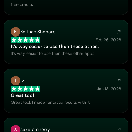
free credits
K
Keithan Shepard
Feb 26, 2026
It’s way easier to use then these other…
It’s way easier to use then these other apps
I
Iv
Jan 18, 2026
Great tool
Great tool, I made fantastic results with it.
sakura cherry