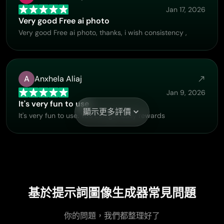
Jan 17, 2026
Very good Free ai photo
Very good Free ai photo, thanks, i wish consistency ,
A
Anxhela Aliaj
Jan 9, 2026
It's very fun to use
顯示更多評價
It's very fun to use. You can get daily rewards
Khalid Ismail
Dec 31, 2025
Excellent and it very very good great
基於提示詞圖像生成器常見問題
Excellent and it very very good great
你的問題，我們都整理好了