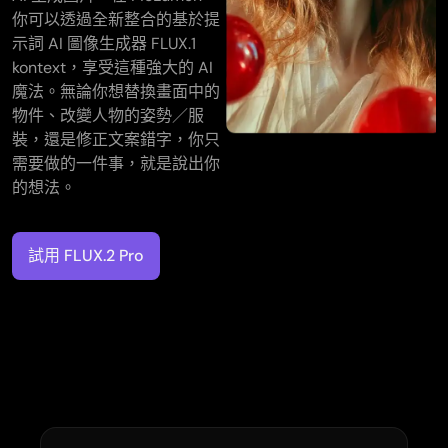
Wan 2.6
Sora 2
AI 動畫產生器
你可以透過全新整合的基於提
GPT Image 2
Nano Banana 2
AI 親吻影片產生器
示詞 AI 圖像生成器 FLUX.1
AI YouTube 影片製作工具
kontext，享受這種強大的 AI
Nano Banana Pro
Nano Banana
Grok Imagine
AI 生日影片製作工具
魔法。無論你想替換畫面中的
Seedream 4.0
Seedream 4.5
AI 短影片產生器
物件、改變人物的姿勢／服
裝，還是修正文案錯字，你只
Seedream 5.0 專業版
Midjourney
Qwen AI
需要做的一件事，就是說出你
AI 圖像工具
GPT-4o
的想法。
AI 藝術生成器
AI 替換
AI 影像延伸工具
試用 FLUX.2 Pro
AI 上色工具
AI 影像升級器
AI 角色生成器
AI VTuber 製作工具