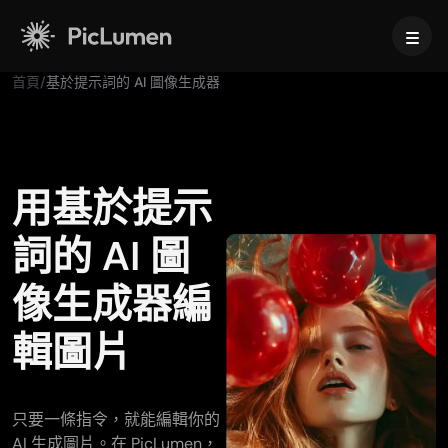
首頁
/
基於提示詞的 AI 圖像生成器
首頁
AI影片
用基於提示
AI圖像
AI影片生成器
詞的 AI 圖
用 AI 將你的靈感化成驚豔影片。
影片特效
文字生成圖像
像生成器編
支援的影片模型
用 AI 將文字提示轉換成吸睛的圖像。
AI 工具
輯圖片
Veo 3.1
Vidu Q3 Pro
HappyHorse 1.0
圖生圖
將你的圖片演化成多種不同版本。
AI 影片工具
Kling 2.6
Kling 3.0
Hailuo 2.3
腳本轉影片 AI
只要一條指令，就能編輯你的
Seedance 1.0
Seedance 1.5
Seedance 2.0
支援的影像模型
AI 寶寶舞蹈影片生成器
AI 生成圖片。在 PicLumen，