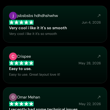
jsbsbsbs hdhdhshwhw
Jun 4, 2026
Very cool i like it it's so smooth
Very cool i like it it's so smooth
Crispee
May 28, 2026
Easy to use.
Easy to use. Great layout love it!
O
Omar Mehan
May 22, 2026
I recently had some technical issues…