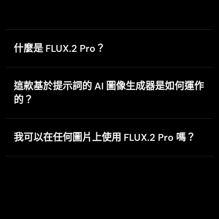
Mani Sravani Bandaru
Dec 30, 2025
Very great pictures with high quality
什麼是 FLUX.2 Pro？
Very great pictures with high quality
FLUX.2 Pro 是由 Black Forest Lab 開發的進階 AI 圖像
生成與編輯工具。你只需描述想要的效果，它就能在不
這款基於提示詞的 AI 圖像生成器是如何運作
需手動操作的情況下，回傳精美的編輯圖片。它運用
的？
AI，將複雜的圖像優化流程簡化為直覺的文字指令，大
Mohamed Rashad Rumaiz
幅縮短處理時間並簡化工作流程。
Nov 29, 2025
基於最前沿的 AI 技術，它能充分理解你的指令，辨識圖
This is an excellent website for free…
片中的各個元素，並生成與描述相符的變更結果。
我可以在任何圖片上使用 FLUX.2 Pro 嗎？
This is an excellent website for free users
FLUX.2 Pro 在 PicLumen 生成的圖片上效果最佳。目前
暫不支援編輯外部來源上傳的照片。