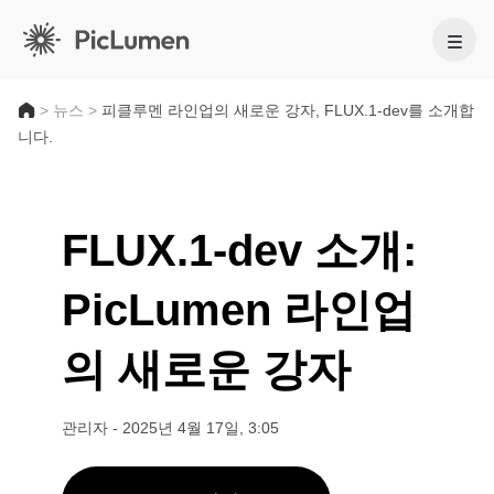
홈
>
뉴스
>
피클루멘 라인업의 새로운 강자, FLUX.1-dev를 소개합
니다.
AI 비디오
만들기
AI 이미지
FLUX.1-dev 소개:
AI 비디오 생성기
PicLumen 라인업
만들기
텍스트를 영상으로
AI 모델
이미지 → 비디오
이미지 투 이미지
AI GIF 생성기
의 새로운 강자
이미지 모델
텍스트를 이미지로
AI 툴
AI 무비 메이커
AI 이미지 생성기
나노 바나나 프로
AI 아트 생성기
편집 및 향상
Midjourney
비즈니스용
관리자
-
2025년 4월 17일, 3:05
인기 이펙트
AI 이미지 생성기
Seedream 5.0 Pro
배경 제거
AI 키스 영상
FLUX
제품 사진
이미지 업스케일러