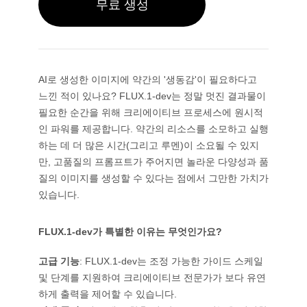
무료 생성
과목별
AI 트워크 생성기
GPT 이미지 2.0
이미지 컬러라이저
AI 제품 사진 촬영
AI 허그 비디오
AI 걸 생성기
AI 교체 (인페인트)
AI 배경 생성기
AI 댄스 영상
비디오 모델
AI 휴먼 생성기
AI 이미지 합치기
제품 스테이징
아기 댄스 영상
AI 캐릭터 생성기
이미지 확장기
Kling 3.0 모션 컨트롤
AI 얼굴 생성기
AI로 생성한 이미지에 약간의 '생동감'이 필요하다고
소라 AI
가상 착용
영상 편집
AI 아기 생성기
느낀 적이 있나요? FLUX.1-dev는 정말 멋진 결과물이
리터치 & 리스타일
Seedance 2.0
AI 패션 모델
필요한 순간을 위해 크리에이티브 프로세스에 원시적
영상에서 객체 제거
Veo 3.1
AI 옷 갈아입히기
옷 갈아입히기
인 파워를 제공합니다. 약간의 리소스를 소모하고 실행
스타일별
영상에서 텍스트 제거
그록 이매진
헤어스타일 변경기
하는 데 더 많은 시간(그리고 루멘)이 소요될 수 있지
영상 노이즈 제거
모든 모델
사실적인
여권 사진 메이커
만, 고품질의 프롬프트가 주어지면 놀라운 다양성과 품
슬로모션 메이커
마케팅
애니메이션 캐릭터
오브젝트 제거
질의 이미지를 생성할 수 있다는 점에서 그만한 가치가
비디오를 애니메이션으로
펑코 팝
사진을 예술로
AI 제품 영상
있습니다.
픽셀 아트
색칠하기 페이지
AI 로고 생성기
치비 메이커
AI 포스터 생성기
FLUX.1-dev가 특별한 이유는 무엇인가요?
AI 배너 생성기
책 표지 메이커
인기 메이커
고급 기능
: FLUX.1-dev는 조정 가능한 가이드 스케일
의류 디자인
및 단계를 지원하여 크리에이티브 전문가가 보다 유연
VTuber 메이커
하게 출력을 제어할 수 있습니다.
3D 캐릭터