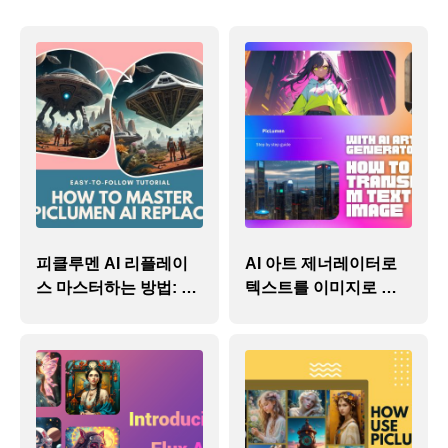
Wan 2.6
Sora 2
AI 애니메이션 생성기
GPT Image 2
Nano Banana 2
AI 키스 영상 생성기
AI 유튜브 동영상 메이커
Nano Banana Pro
Nano Banana
AI 생일 영상 메이커
Grok Imagine
Seedream 4.0
Seedream 4.5
AI 쇼트 비디오 생성기
Seedream 5.0 Pro
Midjourney
Qwen AI
AI 이미지 도구
GPT-4o
AI 아트 생성기
AI 교체
AI 이미지 확장기
피클루멘 AI 리플레이
AI 아트 제너레이터로
AI 컬러라이저
스 마스터하는 방법: 따
텍스트를 이미지로 변
AI 업스케일러
라하기 쉬운 튜토리얼
환하는 방법
AI 캐릭터 생성기
AI 버튜버 메이커